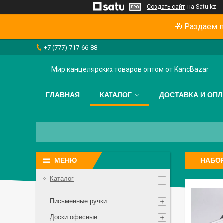
Создать сайт
на Satu.kz
🎁 Раздаем п
+7 (777) 717-66-88
Мир канцелярских товаров оптом от KancBazar
ГЛАВНАЯ
КАТАЛОГ
ДОСТАВКА И ОПЛ
НАБО
Каталог
Письменные ручки
Доски офисные