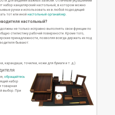
сти для ведения важных записей. Отличным украшением
нет набор канцелярский настольный, в котором можно
ьевые ручки и использовать их в любой подходящий
ать тот или иной
настольный органайзер.
оводителя настольный?
должны не только исправно выполнять свои функции по
бщую стилистику рабочей поверхности. Кроме того,
ярские принадлежности, позволяя всегда держать их под
оводителя бывают:
, карандаши, точилки, ножи для бумаги и т. д.)
дителя
ля,
обращайтесь
дящий набор
я товарная
й выбор. При