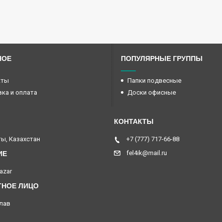
НОЕ
ПОПУЛЯРНЫЕ ГРУППЫ
кты
Папки подвесные
ка и оплата
Доски офисные
ы, Казахстан
+7 (777) 717-66-88
fel4ik@mail.ru
azar
лав