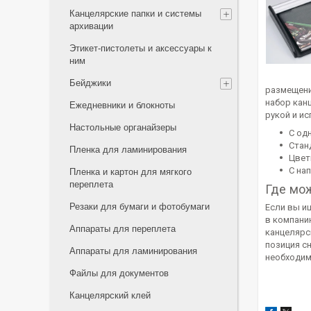
Канцелярские папки и системы
архивации
Этикет-пистолеты и аксессуары к
ним
Бейджики
размещени
набор кан
Ежедневники и блокноты
рукой и и
Настольные органайзеры
С од
Стан
Пленка для ламинирования
Цвет
С на
Пленка и картон для мягкого
переплета
Где мо
Резаки для бумаги и фотобумаги
Если вы и
в компани
Аппараты для переплета
канцелярс
позиция с
Аппараты для ламинирования
необходим
Файлы для документов
Канцелярский клей