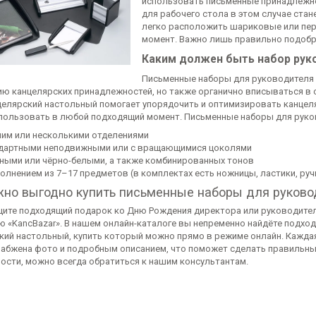
использовать письменные принадлежно
для рабочего стола в этом случае ста
легко расположить шариковые или пер
момент. Важно лишь правильно подобр
Каким должен быть набор рук
Письменные наборы для руководителя 
ю канцелярских принадлежностей, но также органично вписываться в о
целярский настольный помогает упорядочить и оптимизировать канцел
спользовать в любой подходящий момент. Письменные наборы для рук
ним или несколькими отделениями
дартными неподвижными или с вращающимися цоколями
ными или чёрно-белыми, а также комбинированных тонов
полнением из 7–17 предметов (в комплектах есть ножницы, ластики, ручки
жно выгодно купить письменные наборы для руково
щите подходящий подарок ко Дню Рождения директора или руководите
ю «KancBazar». В нашем онлайн-каталоге вы непременно найдёте подхо
кий настольный, купить который можно прямо в режиме онлайн. Кажда
набжена фото и подробным описанием, что поможет сделать правильны
ости, можно всегда обратиться к нашим консультантам.