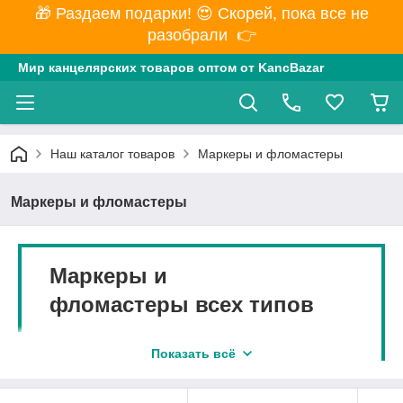
🎁 Раздаем подарки! 😍 Скорей, пока все не
разобрали 👉
Мир канцелярских товаров оптом от KancBazar
Наш каталог товаров
Маркеры и фломастеры
Маркеры и фломастеры
Маркеры и
фломастеры всех типов
Принято считать, что купить фломастеры нужно
Показать всё
исключительно для детского досуга.
Принадлежности действительно часто
используются детьми для рисования. Но это