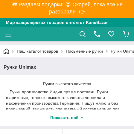
🎁 Раздаем подарки! 😍 Скорей, пока все не
разобрали 👉
Мир канцелярских товаров оптом от KancBazar
Наш каталог товаров
Письменные ручки
Ручки Unim
Ручки Unimax
Ручки высокого качества
Ручки производство Индия пряме поставки. Ручки
шариковые, гелевые высокого качества чернила и
наконечники производства Германия. Пишут мягко и без
прерываний, так же есть специальный состав чернил для
письма в холодную погоду, не замерзает в минусовую
Показать всё
погоду.