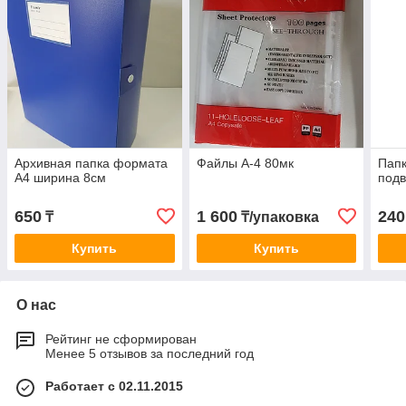
Архивная папка формата
Файлы А-4 80мк
Папк
А4 ширина 8см
подв
650
1 600
240
₸
₸/упаковка
Купить
Купить
О нас
Рейтинг не сформирован
Менее 5 отзывов за последний год
Работает с 02.11.2015