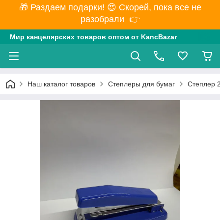
🎁 Раздаем подарки! 😍 Скорей, пока все не
разобрали 👉
Мир канцелярских товаров оптом от KancBazar
Наш каталог товаров
Степлеры для бумаг
Степлер 2