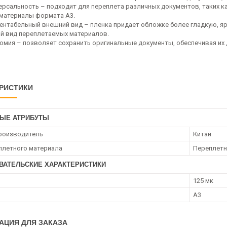
ерсальность – подходит для переплета различных документов, таких ка
 материалы формата A3.
ентабельный внешний вид – пленка придает обложке более гладкую, я
й вид переплетаемых материалов.
омия – позволяет сохранить оригинальные документы, обеспечивая их
РИСТИКИ
ЫЕ АТРИБУТЫ
роизводитель
Китай
плетного материала
Переплетн
ВАТЕЛЬСКИЕ ХАРАКТЕРИСТИКИ
125 мк
А3
АЦИЯ ДЛЯ ЗАКАЗА