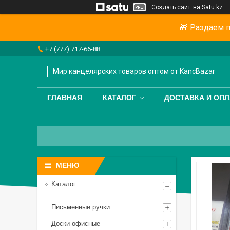
Создать сайт
на Satu.kz
🎁 Раздаем п
+7 (777) 717-66-88
Мир канцелярских товаров оптом от KancBazar
ГЛАВНАЯ
КАТАЛОГ
ДОСТАВКА И ОПЛ
Каталог
Письменные ручки
Доски офисные