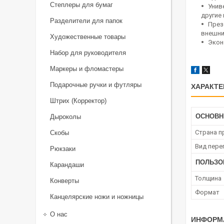
Степлеры для бумаг
Унив
другие
Разделители для папок
През
внешни
Художественные товары
Экон
Набор для руководителя
Маркеры и фломастеры
Подарочные ручки и футляры
ХАРАКТЕ
Штрих (Корректор)
ОСНОВН
Дыроколы
Страна п
Скобы
Вид пере
Рюкзаки
ПОЛЬЗО
Карандаши
Толщина
Конверты
Формат
Канцелярские ножи и ножницы
О нас
ИНФОРМ