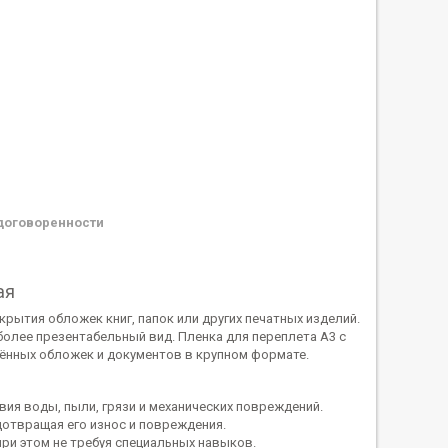
договоренности
ая
рытия обложек книг, папок или других печатных изделий.
более презентабельный вид. Пленка для переплета А3 с
щённых обложек и документов в крупном формате.
ия воды, пыли, грязи и механических повреждений.
отвращая его износ и повреждения.
при этом не требуя специальных навыков.