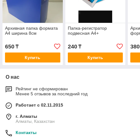
Архивная папка формата
Папка-регистратор
Архи
А4 ширина 8см
подвесная А4+
фор
650
240
380
₸
₸
Купить
Купить
О нас
Рейтинг не сформирован
Менее 5 отзывов за последний год
Работает с 02.11.2015
г. Алматы
Алматы, Казахстан
Контакты