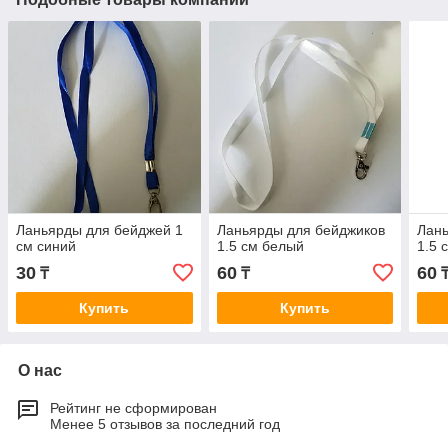
Ланьярды для бейджей 1
Ланьярды для бейджиков
Лань
см синий
1.5 см белый
1.5 
30
60
60
₸
₸
Купить
Купить
О нас
Рейтинг не сформирован
Менее 5 отзывов за последний год