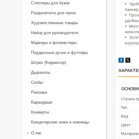
Степлеры для бумаг
Удоб
ланьяр
Разделители для папок
Проз
удобны
Художественные товары
Мног
несколь
Набор для руководителя
Эсте
Маркеры и фломастеры
корпор
Подарочные ручки и футляры
Штрих (Корректор)
ХАРАКТЕ
Дыроколы
Скобы
ОСНОВ
Рюкзаки
Страна п
Карандаши
Тип
Конверты
Вид
Канцелярские ножи и ножницы
Цвет
О нас
Материа