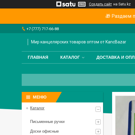
Создать сайт
на Satu.kz
🎁 Раздаем п
+7 (777) 717-66-88
Мир канцелярских товаров оптом от KancBazar
ГЛАВНАЯ
КАТАЛОГ
ДОСТАВКА И ОПЛ
Каталог
Письменные ручки
Доски офисные