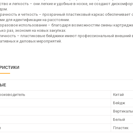
ство и легкость – они легкие и удобные в носке, не создают дискомфо
дом.
рачность и четкость – прозрачный пластиковый каркас обеспечивает 
ми для идентификации на расстоянии.
оразовое использование – благодаря возможностям смены картридже
ко раз, экономя на новых закупках.
тичность – пластиковые бейджики имеют профессиональный внешний в
ативных и деловых мероприятий.
РИСТИКИ
НЫЕ
роизводитель
Китай
Бейдж
Вертикаль
Белый
л
Пластик