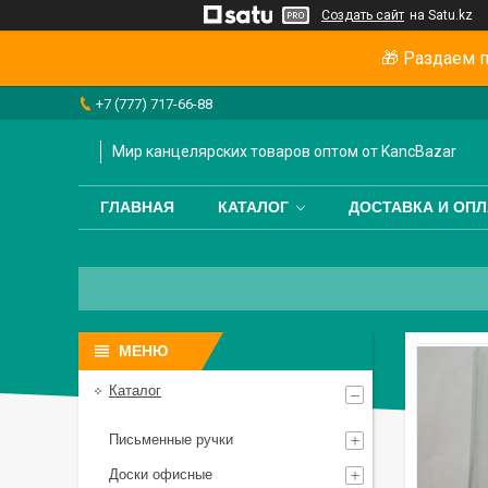
Создать сайт
на Satu.kz
🎁 Раздаем п
+7 (777) 717-66-88
Мир канцелярских товаров оптом от KancBazar
ГЛАВНАЯ
КАТАЛОГ
ДОСТАВКА И ОПЛ
Каталог
Письменные ручки
Доски офисные