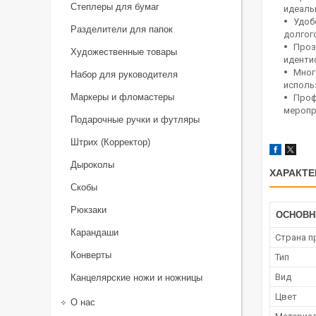
Степлеры для бумаг
идеаль
Удоб
Разделители для папок
долгог
Проз
Художественные товары
иденти
Мног
Набор для руководителя
исполь
Маркеры и фломастеры
Проф
меропр
Подарочные ручки и футляры
Штрих (Корректор)
Дыроколы
ХАРАКТЕ
Скобы
Рюкзаки
ОСНОВ
Карандаши
Страна п
Конверты
Тип
Вид
Канцелярские ножи и ножницы
Цвет
О нас