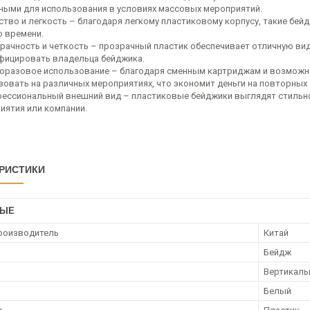
ными для использования в условиях массовых мероприятий.
ство и легкость – благодаря легкому пластиковому корпусу, такие бей
о времени.
рачность и четкость – прозрачный пластик обеспечивает отличную ви
фицировать владельца бейджика.
оразовое использование – благодаря сменным картриджам и возможн
зовать на различных мероприятиях, что экономит деньги на повторных 
ессиональный внешний вид – пластиковые бейджики выглядят стильно
иятия или компании.
РИСТИКИ
НЫЕ
роизводитель
Китай
Бейдж
Вертикаль
Белый