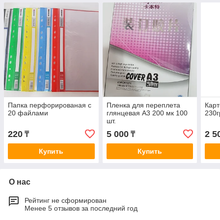
Папка перфорированая с
Пленка для переплета
Карт
20 файлами
глянцевая А3 200 мк 100
230г
шт.
220
5 000
2 5
₸
₸
Купить
Купить
О нас
Рейтинг не сформирован
Менее 5 отзывов за последний год