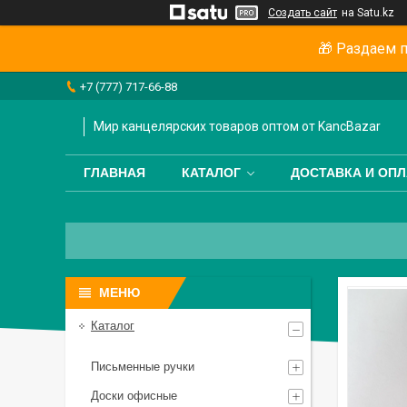
Создать сайт
на Satu.kz
🎁 Раздаем п
+7 (777) 717-66-88
Мир канцелярских товаров оптом от KancBazar
ГЛАВНАЯ
КАТАЛОГ
ДОСТАВКА И ОПЛ
Каталог
Письменные ручки
Доски офисные