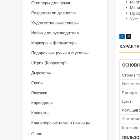
Мног
Степлеры для бумаг
Мини
Разделители для папок
Проф
Учет
Художественные товары
Набор для руководителя
Маркеры и фломастеры
ХАРАКТЕ
Подарочные ручки и футляры
Штрих (Корректор)
ОСНОВ
Дыроколы
Страна п
Скобы
Располо
Поверхн
Рюкзаки
Цвет
Карандаши
Кольцево
Конверты
Замок-м
Канцелярские ножи и ножницы
Количест
О нас
ПОЛЬЗО