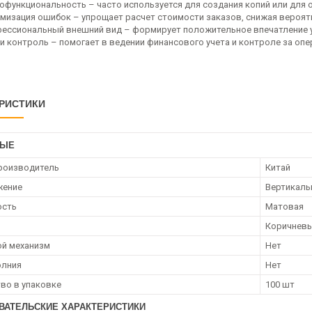
офункциональность – часто используется для создания копий или для 
мизация ошибок – упрощает расчет стоимости заказов, снижая вероят
ессиональный внешний вид – формирует положительное впечатление у
 и контроль – помогает в ведении финансового учета и контроле за опе
РИСТИКИ
НЫЕ
роизводитель
Китай
жение
Вертикаль
ость
Матовая
Коричнев
й механизм
Нет
олния
Нет
во в упаковке
100 шт
ВАТЕЛЬСКИЕ ХАРАКТЕРИСТИКИ