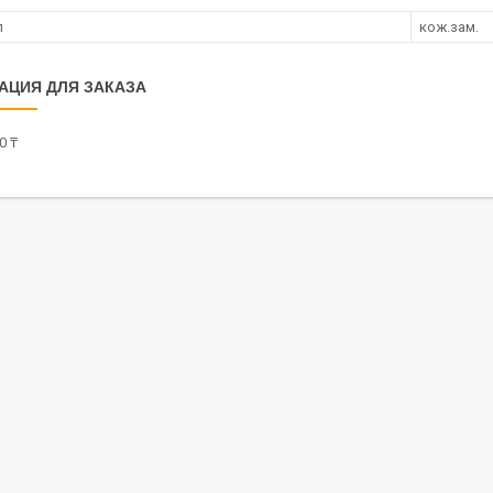
л
кож.зам.
АЦИЯ ДЛЯ ЗАКАЗА
0 ₸