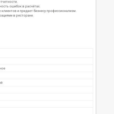
отчетности.
ность ошибок в расчётах.
 клиентов и придает бизнесу профессионализм.
рациями в ресторане.
ное
ый