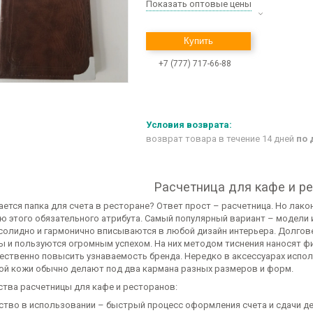
Показать оптовые цены
Купить
+7 (777) 717-66-88
возврат товара в течение 14 дней
по 
Расчетница для кафе и р
ается папка для счета в ресторане? Ответ прост – расчетница. Но лак
ю этого обязательного атрибута. Самый популярный вариант – модели и
солидно и гармонично вписываются в любой дизайн интерьера. Долгов
ы и пользуются огромным успехом. На них методом тиснения наносят 
ественно повысить узнаваемость бренда. Нередко в аксессуарах испол
ой кожи обычно делают под два кармана разных размеров и форм.
тва расчетницы для кафе и ресторанов:
ство в использовании – быстрый процесс оформления счета и сдачи де