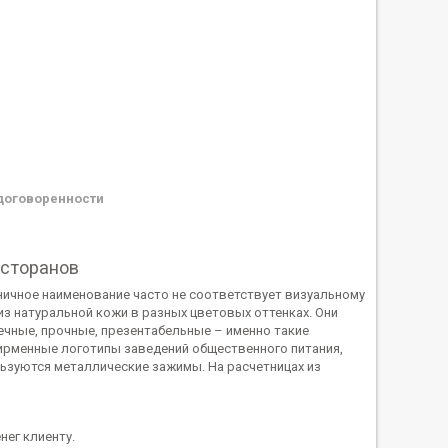
договоренности
есторанов
оничное наименование часто не соответствует визуальному
з натуральной кожи в разных цветовых оттенках. Они
ечные, прочные, презентабельные – именно такие
фирменные логотипы заведений общественного питания,
ьзуются металлические зажимы. На расчетницах из
нег клиенту.