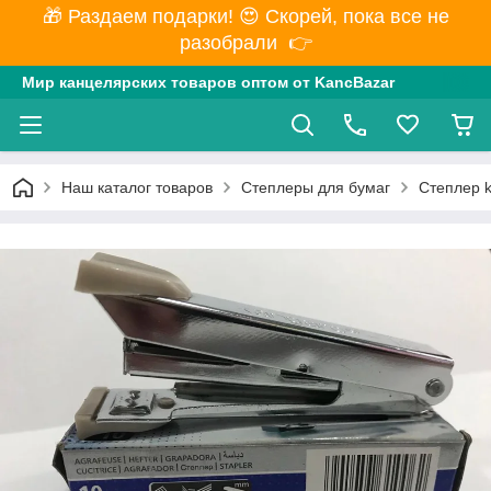
🎁 Раздаем подарки! 😍 Скорей, пока все не
разобрали 👉
Мир канцелярских товаров оптом от KancBazar
Наш каталог товаров
Степлеры для бумаг
Степлер 