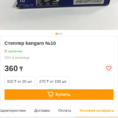
Степлер kangaro №10
В наличии
Опт и розница
360
₸
310 ₸
от 20 шт.
270 ₸
от 100 шт.
Купить
Характеристики
Доставка
Оплата
Условия возврата