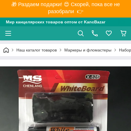
🎁 Раздаем подарки! 😍 Скорей, пока все не
разобрали 👉
Мир канцелярских товаров оптом от KancBazar
Наш каталог товаров
Маркеры и фломастеры
Набор