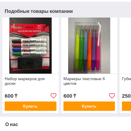
Подобные товары компании
Набор маркеров для
Маркеры текстовые 6
Губк
доски
цветов
600
600
250
₸
₸
Купить
Купить
О нас