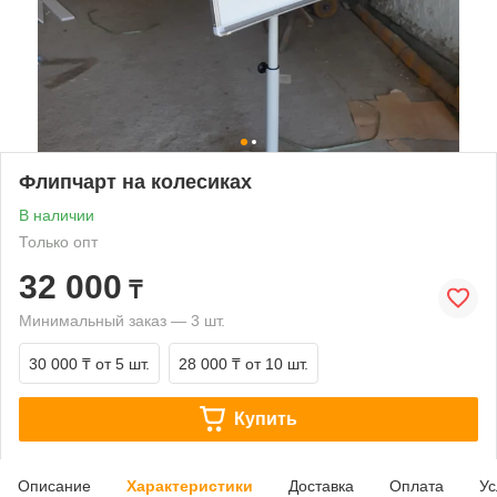
Флипчарт на колесиках
В наличии
Только опт
32 000
₸
Минимальный заказ — 3 шт.
30 000 ₸
от 5 шт.
28 000 ₸
от 10 шт.
Купить
Описание
Характеристики
Доставка
Оплата
Ус