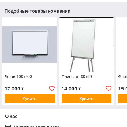
Подобные товары компании
Доски 100х200
Флипчарт 60х90
Флип
17 000
14 000
15 
₸
₸
Купить
Купить
О нас