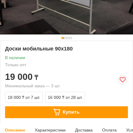
Доски мобильные 90х180
В наличии
Только опт
19 000
₸
Минимальный заказ — 3 шт.
18 000 ₸
от 7 шт.
16 000 ₸
от 28 шт.
Купить
Описание
Характеристики
Доставка
Оплата
Усл