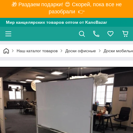
🎁 Раздаем подарки! 😍 Скорей, пока все не
разобрали 👉
Мир канцелярских товаров оптом от KancBazar
Наш каталог товаров
Доски офисные
Доски мобиль