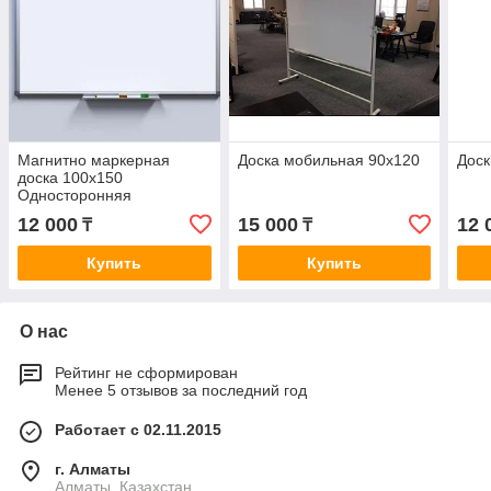
Магнитно маркерная
Доска мобильная 90х120
Доск
доска 100х150
Односторонняя
12 000
15 000
12 
₸
₸
Купить
Купить
О нас
Рейтинг не сформирован
Менее 5 отзывов за последний год
Работает с 02.11.2015
г. Алматы
Алматы, Казахстан