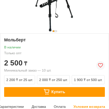
Мольберт
В наличии
Только опт
2 500
₸
Минимальный заказ — 10 шт.
2 200 ₸
от 25 шт.
2 000 ₸
от 250 шт.
1 900 ₸
от 500 шт.
Купить
Характеристики
Доставка
Оплата
Условия возврата